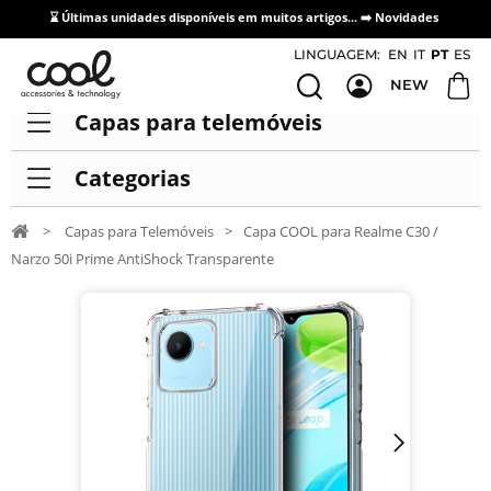
⌛ Últimas unidades disponíveis em muitos artigos... ➡️
Novidades
Acesso / Cadastro de Distribuidores
LINGUAGEM:
EN
IT
PT
ES
NEW
Capas para telemóveis
Categorias
>
Capas para Telemóveis
>
Capa COOL para Realme C30 /
Narzo 50i Prime AntiShock Transparente