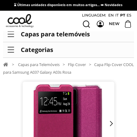
⌛ Últimas unidades disponíveis em muitos artigos... ➡️
Novidades
Acesso / Cadastro de Distribuidores
LINGUAGEM:
EN
IT
PT
ES
NEW
Capas para telemóveis
Categorias
>
Capas para Telemóveis
>
Flip Cover
>
Capa Flip Cover COOL
para Samsung A037 Galaxy A03s Rosa