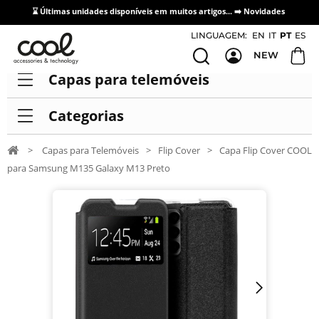
⌛ Últimas unidades disponíveis em muitos artigos... ➡️
Novidades
Acesso / Cadastro de Distribuidores
LINGUAGEM:
EN
IT
PT
ES
NEW
Capas para telemóveis
Categorias
>
Capas para Telemóveis
>
Flip Cover
>
Capa Flip Cover COOL
para Samsung M135 Galaxy M13 Preto