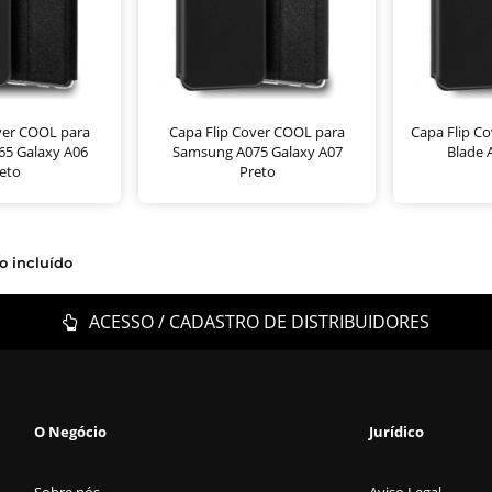
ver COOL para
Capa Flip Cover COOL para
Capa Flip C
5 Galaxy A06
Samsung A075 Galaxy A07
Blade 
eto
Preto
o incluído
ACESSO / CADASTRO DE DISTRIBUIDORES
O Negócio
Jurídico
Sobre nós
Aviso Legal