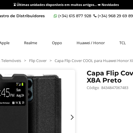
⌛ Últimas unidades disponíveis em muitos artigos... ➡️
Novidades
stro de Distribuidores
(+34) 615 877 928
(+34) 968 29 69 8
Apple
Realme
Oppo
Huawei / Honor
TCL
 Telemóveis
>
Flip Cover
>
Capa Flip Cover COOL para Huawei Honor X
Capa Flip Co
X8A Preto
Código
8434847067483