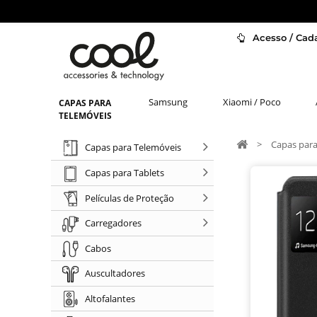
Acesso / Cada
Samsung
Xiaomi / Poco
CAPAS PARA
TELEMÓVEIS
>
Capas para
Capas para Telemóveis
Capas para Tablets
Películas de Proteção
Carregadores
Cabos
Auscultadores
Altofalantes