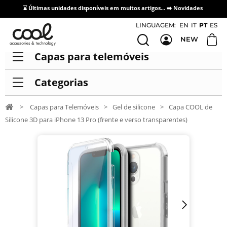
⌛ Últimas unidades disponíveis em muitos artigos... ➡️
Novidades
Acesso / Cadastro de Distribuidores
LINGUAGEM:
EN
IT
PT
ES
NEW
Capas para telemóveis
Categorias
>
Capas para Telemóveis
>
Gel de silicone
>
Capa COOL de
Silicone 3D para iPhone 13 Pro (frente e verso transparentes)