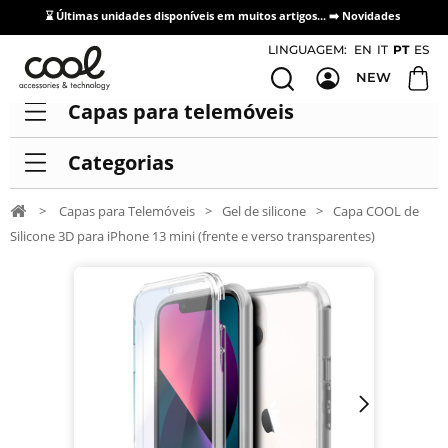
⌛ Últimas unidades disponíveis em muitos artigos... ➡️
Novidades
Acesso / Cadastro de Distribuidores
LINGUAGEM:
EN
IT
PT
ES
NEW
Capas para telemóveis
Categorias
>
Capas para Telemóveis
>
Gel de silicone
>
Capa COOL de
Silicone 3D para iPhone 13 mini (frente e verso transparentes)