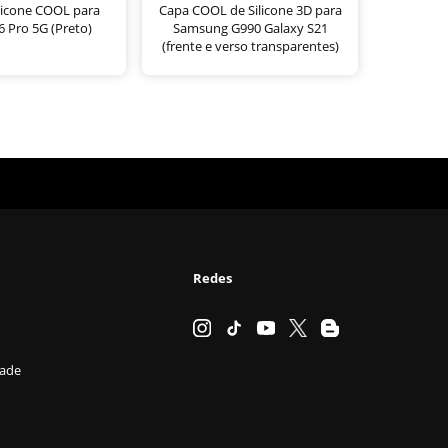
licone COOL para
Capa COOL de Silicone 3D para
 Pro 5G (Preto)
Samsung G990 Galaxy S21
(frente e verso transparentes)
Redes
dade