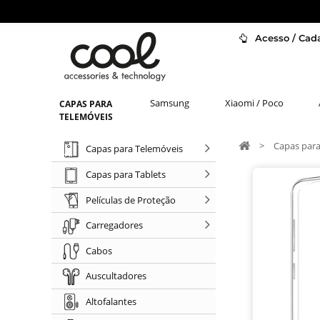
Acesso / Cada
Samsung
Xiaomi / Poco
CAPAS PARA
TELEMÓVEIS
>
Capas para
Capas para Telemóveis
Capas para Tablets
Películas de Proteção
Carregadores
Cabos
Auscultadores
Altofalantes