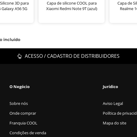
ilicone 3D para
Capa de silicone COOL para
Capa de Si
 Galaxy A56 5G
Xiaomi Redmi Note 9T (azul)
Realme 16
o incluído
ACESSO / CADASTRO DE DISTRIBUIDORES
O Negócio
Jurídico
Sobre nós
Aviso Legal
Onde comprar
Política de privaci
Franquia COOL
Mapa do site
Condições de venda