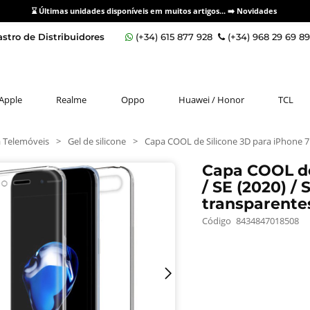
⌛ Últimas unidades disponíveis em muitos artigos... ➡️
Novidades
stro de Distribuidores
(+34) 615 877 928
(+34) 968 29 69 8
Apple
Realme
Oppo
Huawei / Honor
TCL
 Telemóveis
>
Gel de silicone
>
Capa COOL de Silicone 3D para iPhone 7 / 
Capa COOL de 
/ SE (2020) / 
transparente
Código
8434847018508