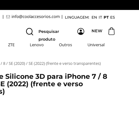
9
|
|
LINGUAGEM:
EN
IT
PT
ES
NEW
Pesquisar
produto
ZTE
Lenovo
Outros
Universal
8 / SE (2020) / SE (2022) (frente e verso transparentes)
Silicone 3D para iPhone 7 / 8
SE (2022) (frente e verso
s)