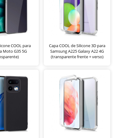
licone COOL para
Capa COOL de Silicone 3D para
a Moto G35 5G
Samsung A225 Galaxy A22 4G
nsparente)
(transparente frente + verso)