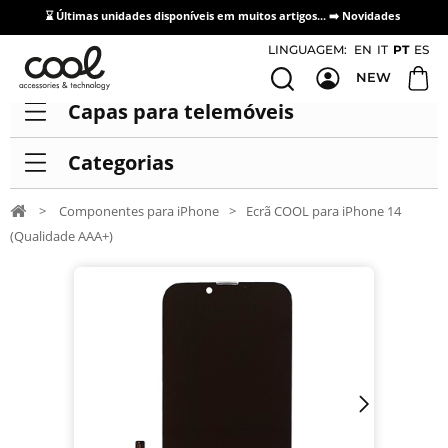
⌛ Últimas unidades disponíveis em muitos artigos... ➡️
Novidades
Acesso / Cadastro de Distribuidores
LINGUAGEM:
EN
IT
PT
ES
NEW
Capas para telemóveis
Categorias
>
Componentes para iPhone
>
Ecrã COOL para iPhone 14
(Qualidade AAA+)