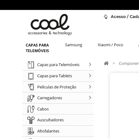
Acesso / Cada
Samsung
Xiaomi / Poco
CAPAS PARA
TELEMÓVEIS
>
Component
Capas para Telemóveis
Capas para Tablets
Películas de Proteção
Carregadores
Cabos
Auscultadores
Altofalantes