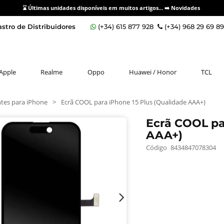
⌛ Últimas unidades disponíveis em muitos artigos... ➡️
Novidades
stro de Distribuidores
(+34) 615 877 928
(+34) 968 29 69 8
Apple
Realme
Oppo
Huawei / Honor
TCL
es para iPhone
>
Ecrã COOL para iPhone 15 Plus (Qualidade AAA+)
Ecrã COOL pa
AAA+)
Código
8434847078304