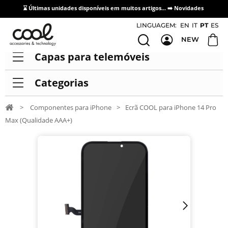
⌛ Últimas unidades disponíveis em muitos artigos... ➡️
Novidades
Acesso / Cadastro de Distribuidores
LINGUAGEM:
EN
IT
PT
ES
NEW
Capas para telemóveis
Categorias
>
Componentes para iPhone
>
Ecrã COOL para iPhone 14 Pro
Max (Qualidade AAA+)