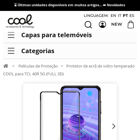
⌛ Últimas unidades disponíveis em muitos artigos... ➡️
Novidades
Acesso / Cadastro de Distribuidores
LINGUAGEM:
EN
IT
PT
ES
NEW
Capas para telemóveis
Categorias
>
Películas de Proteção
>
Protetor de ecrã de vidro temperado
COOL para TCL 40R 5G (FULL 3D)