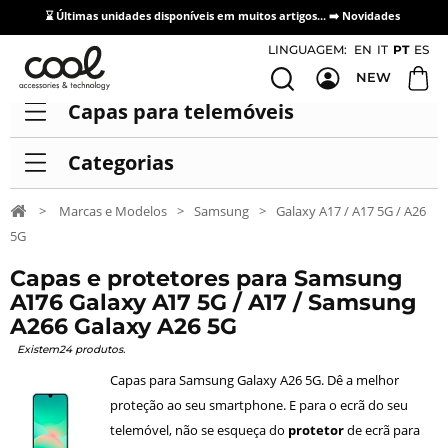
⌛ Últimas unidades disponíveis em muitos artigos... ➡️
Novidades
Acesso / Cadastro de Distribuidores
LINGUAGEM:
EN
IT
PT
ES
NEW
Capas para telemóveis
Categorias
>
Marcas e Modelos
>
Samsung
>
Galaxy A17 / A17 5G / A26
5G
Capas e protetores para Samsung
A176 Galaxy A17 5G / A17 / Samsung
A266 Galaxy A26 5G
Existem24 produtos.
Capas para Samsung Galaxy A26 5G. Dê a melhor
proteção ao seu smartphone. E para o ecrã do seu
telemóvel, não se esqueça do
protetor
de ecrã para