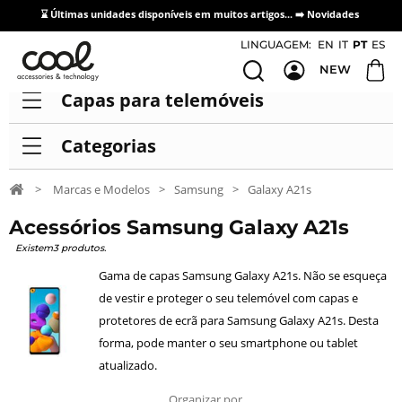
⌛ Últimas unidades disponíveis em muitos artigos... ➡️
Novidades
Acesso / Cadastro de Distribuidores
LINGUAGEM:
EN
IT
PT
ES
NEW
Capas para telemóveis
Categorias
>
Marcas e Modelos
>
Samsung
>
Galaxy A21s
Acessórios Samsung Galaxy A21s
Existem3 produtos.
Gama de capas Samsung Galaxy A21s. Não se esqueça
de vestir e proteger o seu telemóvel com capas e
protetores de ecrã para Samsung Galaxy A21s. Desta
forma, pode manter o seu smartphone ou tablet
atualizado.
Organizar por