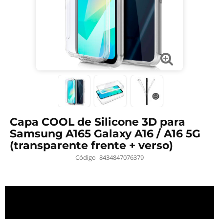
Capa COOL de Silicone 3D para
Samsung A165 Galaxy A16 / A16 5G
(transparente frente + verso)
Código
8434847076379