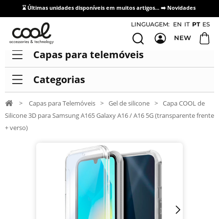
⌛ Últimas unidades disponíveis em muitos artigos... ➡️
Novidades
Acesso / Cadastro de Distribuidores
LINGUAGEM:
EN
IT
PT
ES
NEW
Capas para telemóveis
Categorias
>
Capas para Telemóveis
>
Gel de silicone
>
Capa COOL de
Silicone 3D para Samsung A165 Galaxy A16 / A16 5G (transparente frente
+ verso)