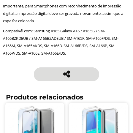
Importante, para Smartphones com reconhecimento de impressão
digital, a impressão digital deve ser gravada novamente, assim que a
capa for colocada.
Compativél com: Samsung A165 Galaxy A16 / A16 5G / SM-
A166BZKDEUB / SM-A166BZADEUB / SM-A165F, SM-A165F/DS, SM-
A165M, SM-A165M/DS, SM-A166B, SM-A166B/DS, SM-A166P, SM-
A166P/DS, SM-A166E, SM-A166E/DS.
Produtos relacionados